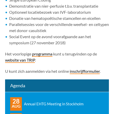
Demonstratie van nier-perfusie t.b.v. transplantatie
Optioneel locatiebezoek van IVF-laboratorium
Donatie van hematopoëtische stamcellen en eicellen
Parallelsessies voor de verschillende weefsel- en celtypen
met donor-casuïstiek
Social Event op de avond voorafgaande aan het
symposium (27 november 2018)
Het voorlopige
programma
kunt u terugvinden op de
website van TRIP
.
U kunt zich aanmelden via het online
inschrijfformulier
.
Agenda
28
Annual EHTG Meeting in Stockholm
AUG