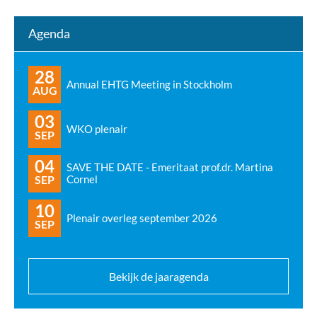
Agenda
28
Annual EHTG Meeting in Stockholm
AUG
03
WKO plenair
SEP
04
SAVE THE DATE - Emeritaat prof.dr. Martina
SEP
Cornel
10
Plenair overleg september 2026
SEP
Bekijk de jaaragenda