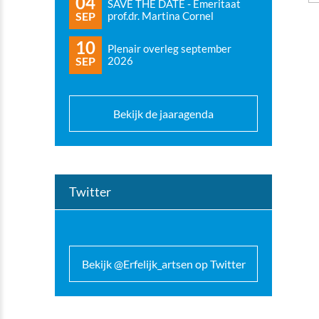
04
SAVE THE DATE - Emeritaat
SEP
prof.dr. Martina Cornel
10
Plenair overleg september
SEP
2026
Bekijk de jaaragenda
Twitter
Bekijk @Erfelijk_artsen op Twitter