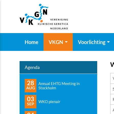
Home
VKGN
Voorlichting
W
Agenda
28
Annual EHTG Meeting in
AUG
Stockholm
03
WKO plenair
SEP