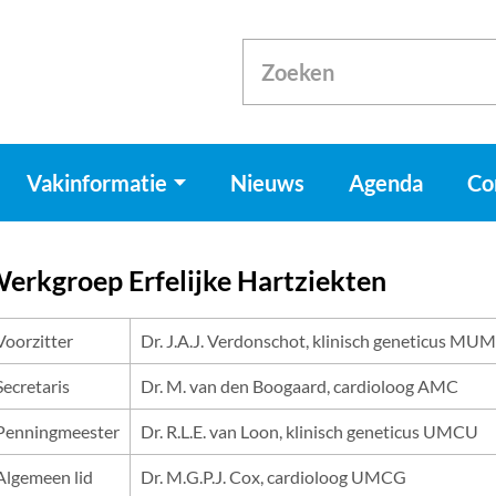
Vakinformatie
Nieuws
Agenda
Co
erkgroep Erfelijke Hartziekten
Voorzitter
Dr. J.A.J. Verdonschot, klinisch geneticus MU
Secretaris
Dr. M. van den Boogaard, cardioloog AMC
Penningmeester
Dr. R.L.E. van Loon, klinisch geneticus UMCU
Algemeen lid
Dr. M.G.P.J. Cox, cardioloog UMCG