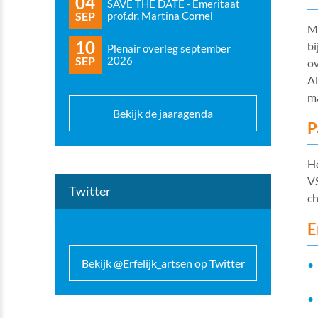
04
SAVE THE DATE - Emeritaat
SEP
prof.dr. Martina Cornel
Me
10
bi
Plenair overleg september
SEP
2026
o
Al
ma
Bekijk de jaaragenda
P
He
VS
Twitter
c
E
Bekijk @Erfelijk_artsen op Twitter