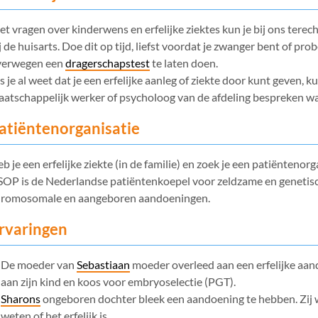
t vragen over kinderwens en erfelijke ziektes kun je bij ons terec
j de huisarts. Doe dit op tijd, liefst voordat je zwanger bent of pr
verwegen een
dragerschapstest
te laten doen.
s je al weet dat je een erfelijke aanleg of ziekte door kunt geven, 
atschappelijk werker of psycholoog van de afdeling bespreken wat 
atiëntenorganisatie
b je een erfelijke ziekte (in de familie) en zoek je een patiënteno
OP is de Nederlandse patiëntenkoepel voor zeldzame en genetisch
hromosomale en aangeboren aandoeningen.
rvaringen
De moeder van
Sebastiaan
moeder overleed aan een erfelijke aan
aan zijn kind en koos voor embryoselectie (PGT).
Sharons
ongeboren dochter bleek een aandoening te hebben. Zij wi
weten of het erfelijk is.