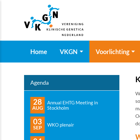
Home
VKGN
Voorlichting
K
Agenda
Wi
28
so
Annual EHTG Meeting in
AUG
Stockholm
m
Oo
03
do
WKO plenair
SEP
W