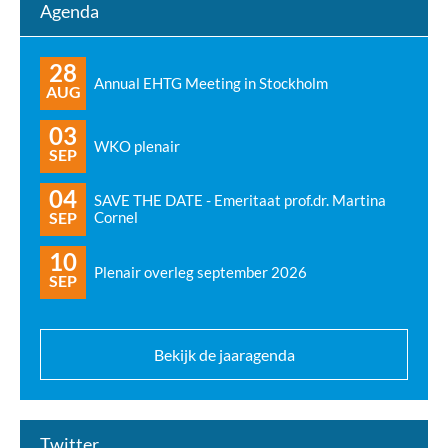
Agenda
28
Annual EHTG Meeting in Stockholm
AUG
03
WKO plenair
SEP
04
SAVE THE DATE - Emeritaat prof.dr. Martina
SEP
Cornel
10
Plenair overleg september 2026
SEP
Bekijk de jaaragenda
Twitter