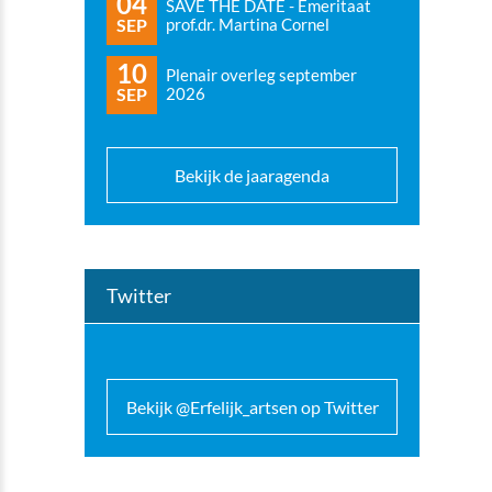
04
SAVE THE DATE - Emeritaat
SEP
prof.dr. Martina Cornel
10
Plenair overleg september
SEP
2026
Bekijk de jaaragenda
Twitter
Bekijk @Erfelijk_artsen op Twitter