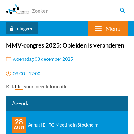
Menu
Inloggen
MMV-congres 2025: Opleiden is veranderen
woensdag 03 december 2025
09:00 - 17:00
Kijk
hier
voor meer informatie.
Agenda
28
Annual EHTG Meeting in Stockholm
AUG