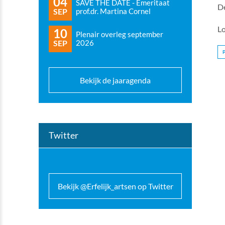
04
SAVE THE DATE - Emeritaat
De
SEP
prof.dr. Martina Cornel
Lo
10
Plenair overleg september
SEP
2026
Bekijk de jaaragenda
Twitter
Bekijk @Erfelijk_artsen op Twitter