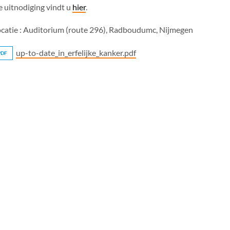
 uitnodiging vindt u
hier
.
catie : Auditorium (route 296), Radboudumc, Nijmegen
up-to-date_in_erfelijke_kanker.pdf
PDF