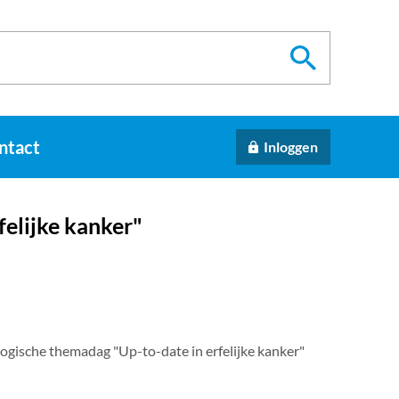
ntact
Inloggen
elijke kanker"
gische themadag "Up-to-date in erfelijke kanker"