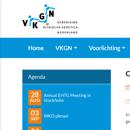
Home
VKGN
Voorlichting
O
Agenda
28
Annual EHTG Meeting in
AUG
Stockholm
03
In
WKO plenair
SEP
ge