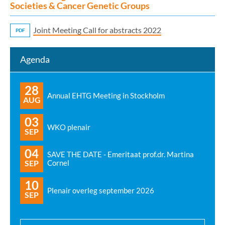
Societies & Cancer Genetic Groups
Joint Meeting Call for abstracts 2022
PDF
Agenda
28
Annual EHTG Meeting in Stockholm
AUG
03
WKO plenair
SEP
04
SAVE THE DATE - Emeritaat prof.dr. Martina
SEP
Cornel
10
Plenair overleg september 2026
SEP