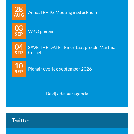
28
Annual EHTG Meeting in Stockholm
AUG
03
WKO plenair
SEP
04
SAVE THE DATE - Emeritaat prof.dr. Martina
SEP
Cornel
10
Plenair overleg september 2026
SEP
Bekijk de jaaragenda
Twitter