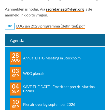
Aanmelden is nodig. Via
secretariaat@vkgn.org
is de
aanmeldlink op te vragen.
LOG jan 2023 programma (definitief).pdf
PDF
Agenda
28
Annual EHTG Meeting in Stockholm
AUG
03
WKO plenair
SEP
04
SAVE THE DATE - Emeritaat prof.dr. Martina
SEP
Cornel
10
Plenair overleg september 2026
SEP