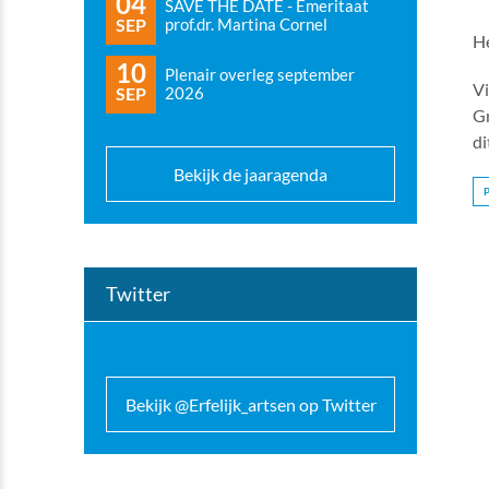
04
SAVE THE DATE - Emeritaat
SEP
prof.dr. Martina Cornel
He
10
Plenair overleg september
V
SEP
2026
Gr
di
Bekijk de jaaragenda
Twitter
Bekijk @Erfelijk_artsen op Twitter