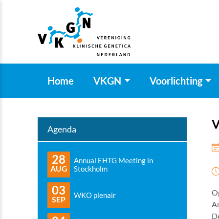
Home
VKGN
Voorlichting
V
Agenda
28
Annual EHTG Meeting in
AUG
Stockholm
03
O
WKO plenair
SEP
A
De