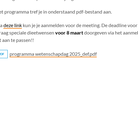
t programma tref je in onderstaand pdf-bestand aan.
ia
deze link
kun je je aanmelden voor de meeting. De deadline voo
aag speciale dieetwensen
voor 8 maart
doorgeven via het aanmeld
t aan te passen!!
programma wetenschapdag 2025_def.pdf
PDF