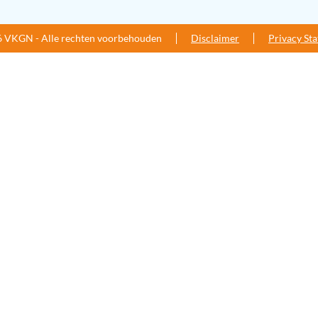
 VKGN - Alle rechten voorbehouden
Disclaimer
Privacy St