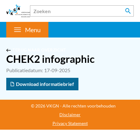
Menu
TERUG NAAR OVERZICHT
CHEK2 infographic
Publicatiedatum: 17-09-2025
Download informatiebrief
© 2026 VKGN - Alle rechten voorbehouden
Disclaimer
Privacy Statement