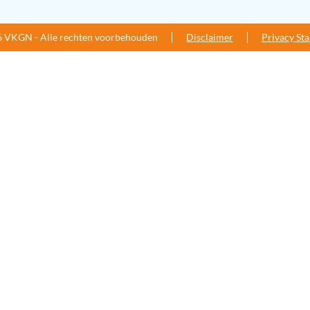
 VKGN - Alle rechten voorbehouden
Disclaimer
Privacy St