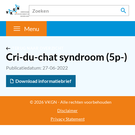
Menu
TERUG NAAR OVERZICHT
Cri-du-chat syndroom (5p-)
Publicatiedatum: 27-06-2022
Download informatiebrief
© 2026 VKGN - Alle rechten voorbehouden
Disclaimer
Privacy Statement