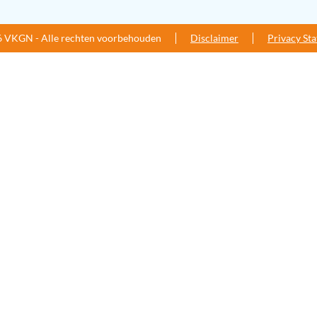
 VKGN - Alle rechten voorbehouden
Disclaimer
Privacy St