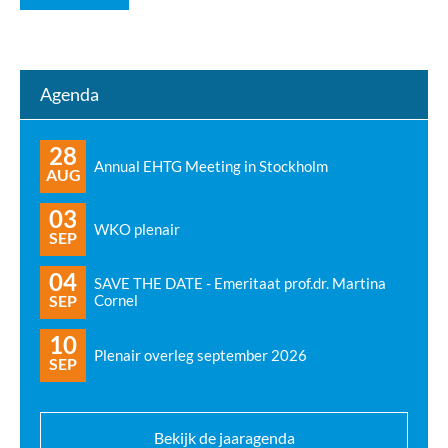
Agenda
28
Annual EHTG Meeting in Stockholm
AUG
03
WKO plenair
SEP
04
SAVE THE DATE - Emeritaat prof.dr. Martina
SEP
Cornel
10
Plenair overleg september 2026
SEP
Bekijk de jaaragenda