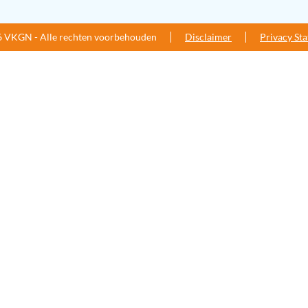
 VKGN - Alle rechten voorbehouden
Disclaimer
Privacy St