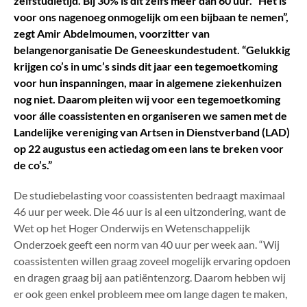
zelfstudietijd. Bij 30% is dit zelfs meer dan 60 uur. “Het is
voor ons nagenoeg onmogelijk om een bijbaan te nemen”,
zegt Amir Abdelmoumen, voorzitter van
belangenorganisatie De Geneeskundestudent. “Gelukkig
krijgen co’s in umc’s sinds dit jaar een tegemoetkoming
voor hun inspanningen, maar in algemene ziekenhuizen
nog niet. Daarom pleiten wij voor een tegemoetkoming
voor álle coassistenten en organiseren we samen met de
Landelijke vereniging van Artsen in Dienstverband (LAD)
op 22 augustus een actiedag om een lans te breken voor
de co’s.”
De studiebelasting voor coassistenten bedraagt maximaal
46 uur per week. Die 46 uur is al een uitzondering, want de
Wet op het Hoger Onderwijs en Wetenschappelijk
Onderzoek geeft een norm van 40 uur per week aan. “Wij
coassistenten willen graag zoveel mogelijk ervaring opdoen
en dragen graag bij aan patiëntenzorg. Daarom hebben wij
er ook geen enkel probleem mee om lange dagen te maken,