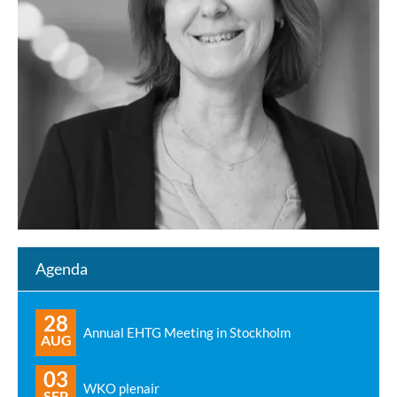
Agenda
28
Annual EHTG Meeting in Stockholm
AUG
03
WKO plenair
SEP