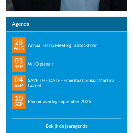
Agenda
28
Annual EHTG Meeting in Stockholm
AUG
03
WKO plenair
SEP
04
SAVE THE DATE - Emeritaat prof.dr. Martina
SEP
Cornel
10
Plenair overleg september 2026
SEP
Bekijk de jaaragenda