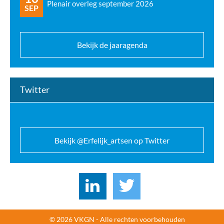
Plenair overleg september 2026
SEP
Bekijk de jaaragenda
Twitter
Bekijk @Erfelijk_artsen op Twitter
© 2026 VKGN - Alle rechten voorbehouden