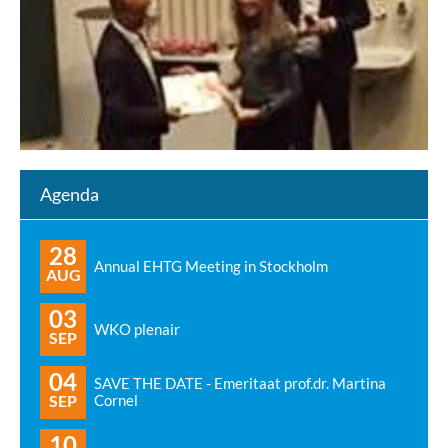
Agenda
28
Annual EHTG Meeting in Stockholm
AUG
03
WKO plenair
SEP
04
SAVE THE DATE - Emeritaat prof.dr. Martina
SEP
Cornel
10