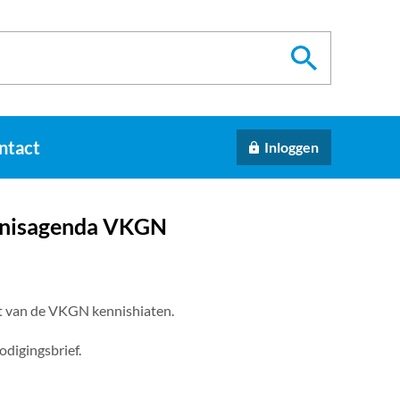
ntact
Inloggen
ennisagenda VKGN
st van de VKGN kennishiaten.
odigingsbrief.