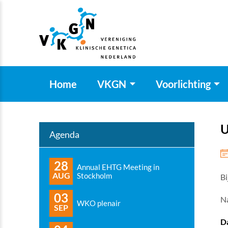
Home
VKGN
Voorlichting
U
Agenda
28
Annual EHTG Meeting in
AUG
Stockholm
Bi
03
Na
WKO plenair
SEP
Da