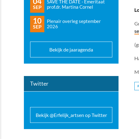
04
SAVE THE DATE - Emeritaat
SEP
prof.dr. Martina Cornel
L
10
Plenair overleg september
Gr
SEP
2026
se
(g
Bekijk de jaaragenda
Ha
Ma
Twitter
Bekijk @Erfelijk_artsen op Twitter