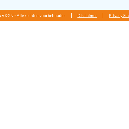
 VKGN - Alle rechten voorbehouden
Disclaimer
Privacy St