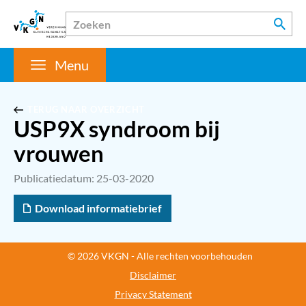
Menu
TERUG NAAR OVERZICHT
USP9X syndroom bij
vrouwen
Publicatiedatum: 25-03-2020
Download informatiebrief
© 2026 VKGN - Alle rechten voorbehouden
Disclaimer
Privacy Statement