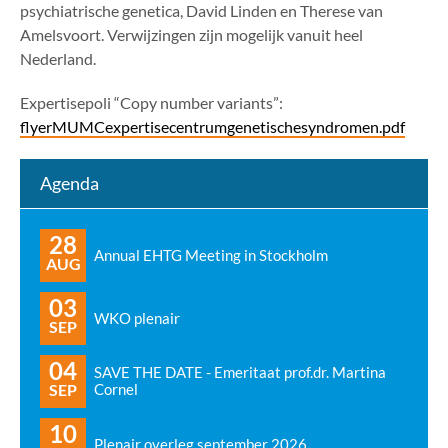
psychiatrische genetica, David Linden en Therese van
Amelsvoort. Verwijzingen zijn mogelijk vanuit heel
Nederland.
Expertisepoli “Copy number variants”:
flyerMUMCexpertisecentrumgenetischesyndromen.pdf
Agenda
28
Annual EHTG Meeting in Stockholm
AUG
03
WKO plenair
SEP
04
SAVE THE DATE - Emeritaat prof.dr. Martina
SEP
Cornel
10
Plenair overleg september 2026