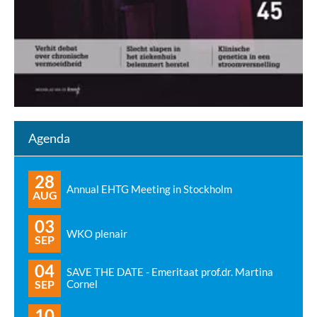
Agenda
28
Annual EHTG Meeting in Stockholm
AUG
03
WKO plenair
SEP
04
SAVE THE DATE - Emeritaat prof.dr. Martina
SEP
Cornel
10