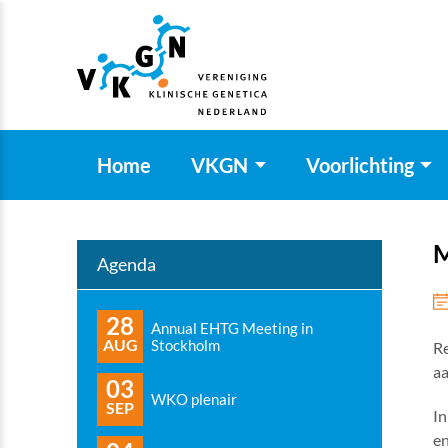
Home
VKGN
Voorlichting
M
Agenda
28
Annual EHTG Meeting in
AUG
Stockholm
R
aa
03
WKO plenair
SEP
In
en