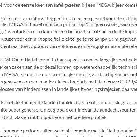
k voor de eerste keer aan tafel gezeten bij een MEGA bijeenkomst 
 uitkomst van dit overleg geeft meteen een gevoel voor de richti
Het MEGA initiatief richt zich primair op 1 miljoen
whole genome
a
geïnventariseerd en kunnen een belangrijke rol spelen in de imputa
Keuze voor een niet specifiek ziekte-gerichte aanpak, om gegeven
Centraal doel: opbouw van voldoende omvangrijke nationale refer
t MEGA initiatief vormt in haar opzet zo een belangrijk voorbeeld
rken zaken aan de orde zal komen, op wetenschappelijk, technisch
n MEGA, zie ook de oorspronkelijke notitie, zal daarbij zijn het o
n gegevens op een manier die bestendig is met de nieuwe GDPR/AV
lossen van hindernissen in landelijke uitvoeringstrajecten daarva
 is met deelnemende landen inmiddels een sub-commissie gevormd
ite paper genereert, met globale outline van de aandachtspunten
ridisch vlak en mbt impact voor het bredere publiek.
 komende periode zullen we in afstemming met de Nederlandse O