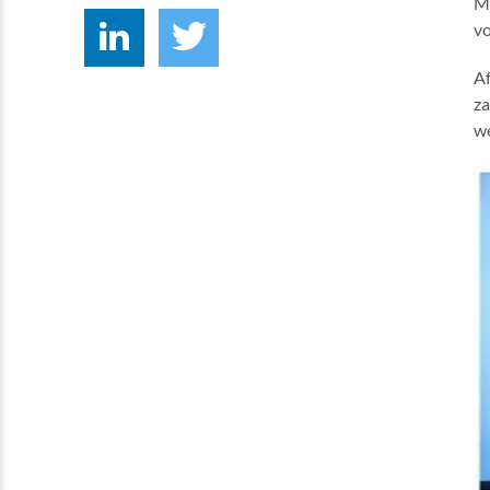
ME
vo
Af
za
we