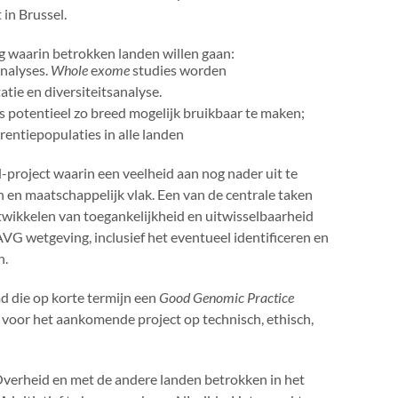
in Brussel.
ng waarin betrokken landen willen gaan:
nalyses.
Whole
e
xome
studies worden
tie en diversiteitsanalyse.
s potentieel zo breed mogelijk bruikbaar te maken;
entiepopulaties in alle landen
-project waarin een veelheid aan nog nader uit te
 en maatschappelijk vlak. Een van de centrale taken
ntwikkelen van toegankelijkheid en uitwisselbaarheid
G wetgeving, inclusief het eventueel identificeren en
n.
 die op korte termijn een
Good Genomic Practice
 voor het aankomende project op technisch, ethisch,
verheid en met de andere landen betrokken in het