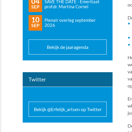
04
SAVE THE DATE - Emeritaat
oo
SEP
prof.dr. Martina Cornel
De
10
Plenair overleg september
SEP
2026
Bekijk de jaaragenda
He
we
va
va
Twitter
op
Er
wh
Bekijk @Erfelijk_artsen op Twitter
ju
De